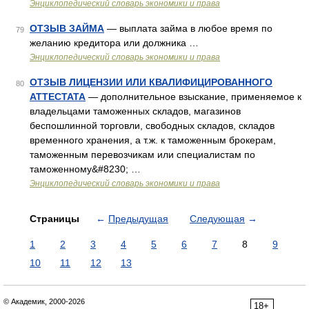
Энциклопедический словарь экономики и права
ОТЗЫВ ЗАЙМА
— выплата займа в любое время по
79
желанию кредитора или должника …
Энциклопедический словарь экономики и права
ОТЗЫВ ЛИЦЕНЗИИ ИЛИ КВАЛИФИЦИРОВАННОГО
80
АТТЕСТАТА
— дополнительное взыскание, применяемое к
владельцами таможенных складов, магазинов
беспошлинной торговли, свободных складов, складов
временного хранения, а т.ж. к таможенным брокерам,
таможенным перевозчикам или специалистам по
таможенному&#8230; …
Энциклопедический словарь экономики и права
Страницы
←
Предыдущая
Следующая
→
1
2
3
4
5
6
7
8
9
10
11
12
13
© Академик, 2000-2026
18+