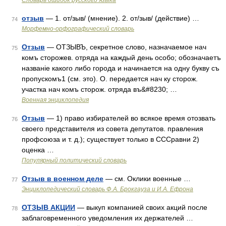
Словарь ошибок русского языка
отзыв
— 1. от/зыв/ (мнение). 2. от/зыв/ (действие) …
74
Морфемно-орфографический словарь
Отзыв
— ОТЗЫВЪ, секретное слово, назначаемое нач
75
комъ сторожев. отряда на каждый день особо; обозначаетъ
названіе какого либо города и начинается на одну букву съ
пропускомъ1 (см. это). О. передается нач ку сторож.
участка нач комъ сторож. отряда въ&#8230; …
Военная энциклопедия
Отзыв
— 1) право избирателей во всякое время отозвать
76
своего представителя из совета депутатов. правления
профсоюза и т. д.); существует только в СССравни 2)
оценка …
Популярный политический словарь
Отзыв в военном деле
— см. Оклики военные …
77
Энциклопедический словарь Ф.А. Брокгауза и И.А. Ефрона
ОТЗЫВ АКЦИИ
— выкуп компанией своих акций после
78
заблаговременного уведомления их держателей …