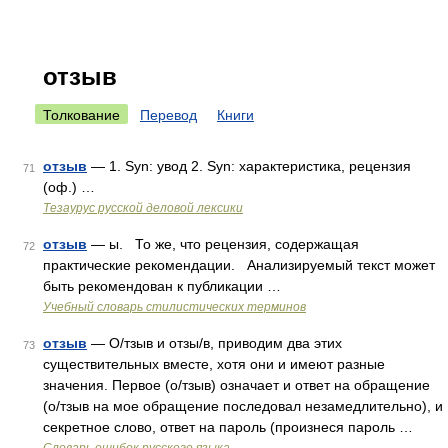
отзыв
Толкование
Перевод
Книги
отзыв
— 1. Syn: увод 2. Syn: характеристика, рецензия
71
(оф.) …
Тезаурус русской деловой лексики
отзыв
— ы. То же, что рецензия, содержащая
72
практические рекомендации. Анализируемый текст может
быть рекомендован к публикации …
Учебный словарь стилистических терминов
отзыв
— О/тзыв и отзы/в, приводим два этих
73
существительных вместе, хотя они и имеют разные
значения. Первое (о/тзыв) означает и ответ на обращение
(о/тзыв на мое обращение последовал незамедлительно), и
секретное слово, ответ на пароль (произнеся пароль …